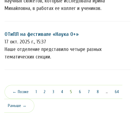
научных сюжетов, которые исследовала Ирина
Михайловна, в работах ее коллег и учеников.
ОТиПЛ на фестивале «Наука 0+»
17 окт. 2025 г., 15:37
Наше отделение представило четыре разных
тематических секции.
(текущая)
← Позже
1
2
3
4
5
6
7
8
…
64
Раньше →