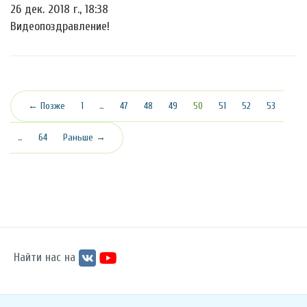
26 дек. 2018 г., 18:38
Видеопоздравление!
(текущая)
← Позже
1
…
47
48
49
50
51
52
53
…
64
Раньше →
Найти нас на