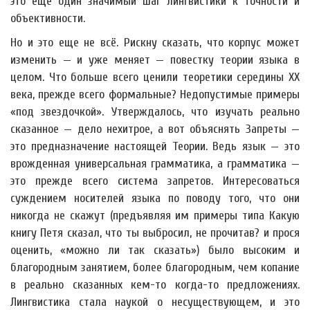
это еще один значимый шаг лингвистики к точности и
объективности.
Но и это еще не всё. Рискну сказать, что корпус может
изменить — и уже меняет — повестку теории языка в
целом. Что больше всего ценили теоретики середины XX
века, прежде всего формальные? Недопустимые примеры
«под звездочкой». Утверждалось, что изучать реально
сказанное — дело нехитрое, а вот объяснять Запреты —
это предназначение настоящей Теории. Ведь язык — это
врожденная универсальная грамматика, а грамматика —
это прежде всего система запретов. Интересоваться
суждением носителей языка по поводу того, что они
никогда не скажут (предъявляя им примеры типа Какую
книгу Петя сказал, что ты выбросил, не прочитав? и прося
оценить, «можно ли так сказать») было высоким и
благородным занятием, более благородным, чем копание
в реально сказанных кем-то когда-то предложениях.
Лингвистика стала наукой о несуществующем, и это