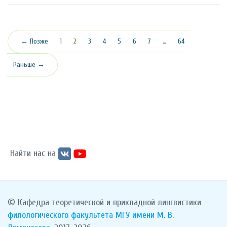
(текущая)
← Позже
1
2
3
4
5
6
7
…
64
Раньше →
Найти нас на
© Кафедра теоретической и прикладной лингвистики
филологического факультета
МГУ имени М. В.