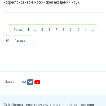
корреспондентом Российской академии наук.
(текущая)
← Позже
1
…
5
6
7
8
9
10
11
…
64
Раньше →
Найти нас на
© Кафедра теоретической и прикладной лингвистики