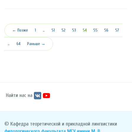
(текущая)
← Позже
1
…
51
52
53
54
55
56
57
…
64
Раньше →
Найти нас на
© Кафедра теоретической и прикладной лингвистики
филологического факультета
МГУ имени М. В.