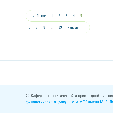
(текущая)
← Позже
1
2
3
4
5
6
7
8
…
39
Раньше →
© Кафедра теоретической и прикладной лингви
филологического факультета
МГУ имени М. В. 