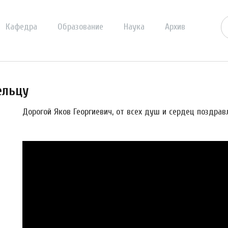
Кафедра
Образование
Наука
Архив
ельцу
Дорогой Яков Георгиевич, от всех душ и сердец поздрав