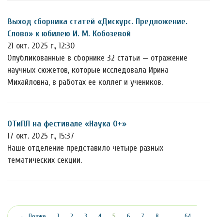
Выход сборника статей «Дискурс. Предложение.
Слово» к юбилею И. М. Кобозевой
21 окт. 2025 г., 12:30
Опубликованные в сборнике 32 статьи — отражение
научных сюжетов, которые исследовала Ирина
Михайловна, в работах ее коллег и учеников.
ОТиПЛ на фестивале «Наука 0+»
17 окт. 2025 г., 15:37
Наше отделение представило четыре разных
тематических секции.
(текущая)
← Позже
1
2
3
4
5
6
7
8
…
64