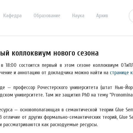
Кафедра
Образование
Наука
Архив
ый коллоквиум нового сезона
 в 18:00 состоится первый в этом сезоне коллоквиум ОТиП
чение и аннотацию от докладчика можно найти на
странице 
де — профессор Рочестерского университета (штат
Нью-Йорк
дском университете. Там же защитил PhD на тему "Pronominal
есурса — основополагающая в семантической теории Glue Se
В отличие от других формально-семантических теорий, Glue S
и рассматриваются как расходуемые ресурсы.