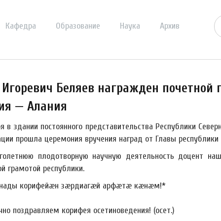
Кафедра
Образование
Наука
Архив
 Игоревич Беляев награжден почетной 
ия — Алания
ря в здании постоянного представительства Республики Север
ции прошла церемония вручения наград от Главы республики С
голетнюю плодотворную научную деятельность доцент наш
ой грамотой республики.
нады корифейæн зæрдиагæй арфæтæ кæнæм!*
чно поздравляем корифея осетиноведения! (осет.)