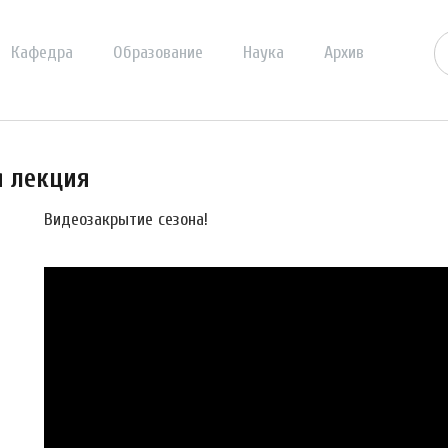
Кафедра
Образование
Наука
Архив
я лекция
Видеозакрытие сезона!