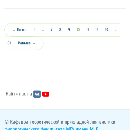
(текущая)
← Позже
1
…
7
8
9
10
11
12
13
…
64
Раньше →
Найти нас на
© Кафедра теоретической и прикладной лингвистики
филологического факультета
МГУ имени М. В.