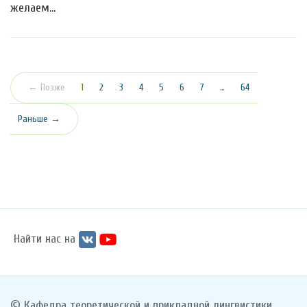
желаем…
(текущая)
← Позже
1
2
3
4
5
6
7
…
64
Раньше →
Найти нас на
© Кафедра теоретической и прикладной лингвистики