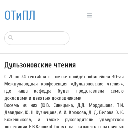
ОТиПЛ
Дульзоновские чтения
С 21 по 24 сентября в Томске пройдёт юбилейная 30-ая
Международная конференция «Дульзоновские чтения»,
где наша кафедра будет представлена семью
докладами и девятью докладчиками!
Восемь из них (Ю.В. Синицына, Д.Д. Мордашова, Т.И.
Давидюк, Ю. Н. Кузнецова, А. И. Крюкова, Д. Д. Белова, Э. К.
Кожевникова, а также руководитель удмуртской
экспедиции Е.В.Кашкин) будут рассказывать о различных