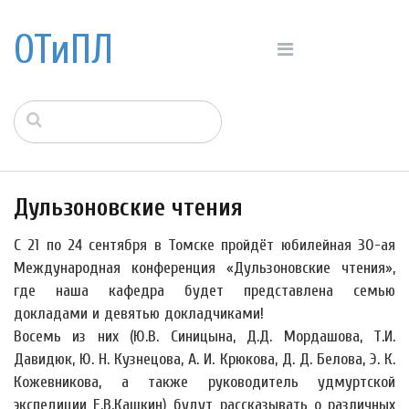
ОТиПЛ
Дульзоновские чтения
С 21 по 24 сентября в Томске пройдёт юбилейная 30-ая
Международная конференция «Дульзоновские чтения»,
где наша кафедра будет представлена семью
докладами и девятью докладчиками!
Восемь из них (Ю.В. Синицына, Д.Д. Мордашова, Т.И.
Давидюк, Ю. Н. Кузнецова, А. И. Крюкова, Д. Д. Белова, Э. К.
Кожевникова, а также руководитель удмуртской
экспедиции Е.В.Кашкин) будут рассказывать о различных