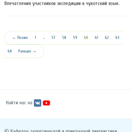
Впечатления участников экспедиции в чукотский язык.
(текущая)
← Позже
1
…
57
58
59
60
61
62
63
64
Раньше →
Найти нас на
© Кафедра теоретической и прикладной лингвистики