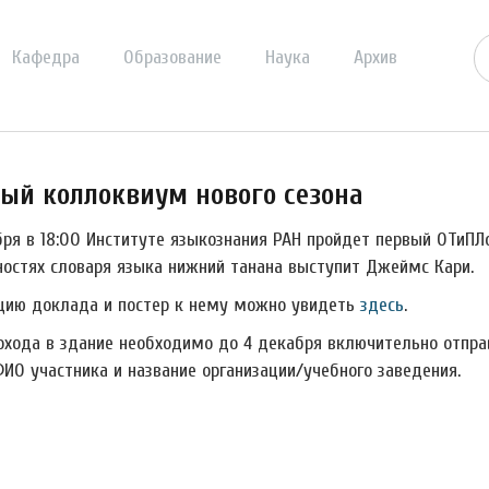
Кафедра
Образование
Наука
Архив
ый коллоквиум нового сезона
бря в 18:00 Институте языкознания РАН пройдет первый ОТиПЛ
ностях словаря языка нижний танана выступит Джеймс Кари.
цию доклада и постер к нему можно увидеть
здесь
.
охода в здание необходимо до 4 декабря включительно отправи
ФИО участника и название организации/учебного заведения.