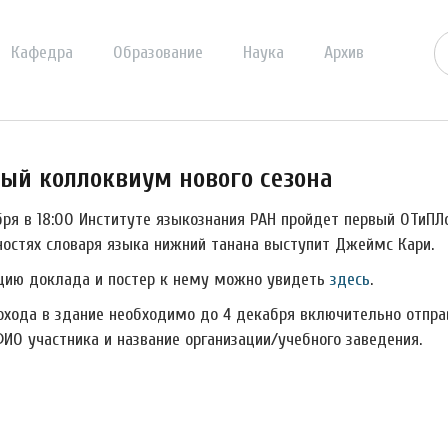
Кафедра
Образование
Наука
Архив
ый коллоквиум нового сезона
бря в 18:00 Институте языкознания РАН пройдет первый ОТиПЛ
ностях словаря языка нижний танана выступит Джеймс Кари.
цию доклада и постер к нему можно увидеть
здесь
.
охода в здание необходимо до 4 декабря включительно отправи
ФИО участника и название организации/учебного заведения.