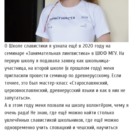
О Школе славистики я узнала ещё в 2020 году на
семинаре «Занимательная лингвистика» в ШЮФ МГУ. На
первую школу я подавала заявку как школьница-
участница, на второй школе (в прошлом году) меня
пригласили провести семинар по древнерусскому. Если
точнее, это был мастер-класс «Старославянский,
церковнославянский, древнерусский языки и как в них не
запутаться».
А в этом году меня позвали на школу волонтёром, чему я
очень рада! Не знаю, где ещё можно найти столько
увлечëнных славистикой школьников, где ещё можно
одновременно учить словацкий и чешский, научиться