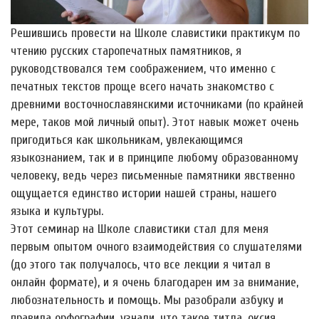
Решившись провести на Школе славистики практикум по
чтению русских старопечатных памятников, я
руководствовался тем соображением, что именно с
печатных текстов проще всего начать знакомство с
древними восточнославянскими источниками (по крайней
мере, таков мой личный опыт). Этот навык может очень
пригодиться как школьникам, увлекающимся
языкознанием, так и в принципе любому образованному
человеку, ведь через письменные памятники явственно
ощущается единство истории нашей страны, нашего
языка и культуры.
Этот семинар на Школе славистики стал для меня
первым опытом очного взаимодействия со слушателями
(до этого так получалось, что все лекции я читал в
онлайн формате), и я очень благодарен им за внимание,
любознательность и помощь. Мы разобрали азбуку и
правила орфографии, узнали, что такое титла, оксия,