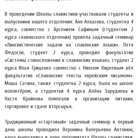
В проведении Школы славистики участвовали студенты и
выпускники нашего отделения: Аня Алхазова, студентка 4
курса, совместно с Арсением Сафиным (студентом 2
курса славянского отделения) провела задачный семинар
«Лингвистические задачи на славянские языки». Петя
Федосов, студент 2 курса, проводил факультатив
«Системы стихосложения в славянских языках», студент 2
курса Илья Гриценко совместно с Ниязом Киреевым вёл
факультатив «Славянские тексты еврейским письмом».
Маша Сатина, также студентка 2 курса, была на школе
волонтёром, а студентки 4 курса Алёна Заруднева и
Настя Крайнова помогали в организации питания,
сортировке и сдаче вторсырья.
Традиционный «стартовый» задачный семинар в первый
день школы проводила Вероника Валерьевна Антонюк,
наша выпускница и член оргкомитета Школы славистики,