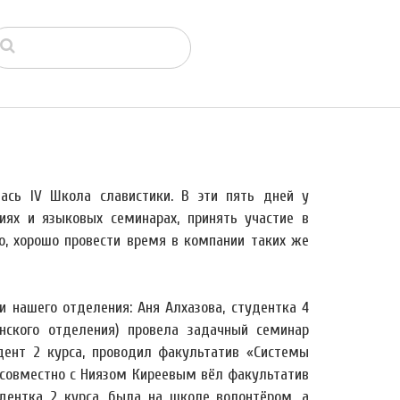
ась IV Школа славистики. В эти пять дней у
иях и языковых семинарах, принять участие в
но, хорошо провести время в компании таких же
 нашего отделения: Аня Алхазова, студентка 4
нского отделения) провела задачный семинар
удент 2 курса, проводил факультатив «Системы
о совместно с Ниязом Киреевым вёл факультатив
дентка 2 курса, была на школе волонтёром, а