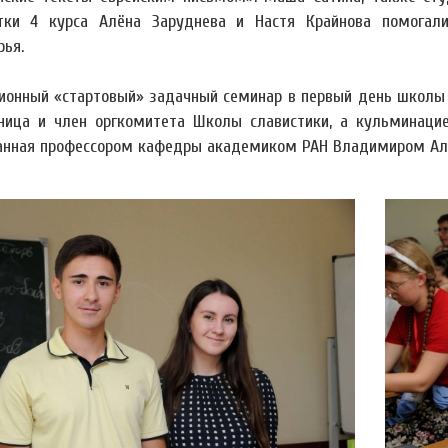
тки 4 курса Алёна Заруднева и Настя Крайнова помогали
рья.
ионный «стартовый» задачный семинар в первый день школы 
ница и член оргкомитета Школы славистики, а кульминаци
анная профессором кафедры академиком РАН Владимиром Ал