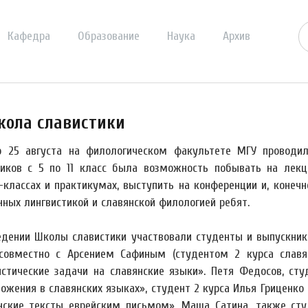
Кафедра
Образование
Наука
Архив
кола славистики
о 25 августа на филологическом факультете МГУ проводил
иков с 5 по 11 класс была возможность побывать на лекц
-классах и практикумах, выступить на конференции и, конеч
нных лингвистикой и славянской филологией ребят.
едении Школы славистики участвовали студенты и выпускники
 совместно с Арсением Сафиным (студентом 2 курса славя
истические задачи на славянские языки». Петя Федосов, ст
ложения в славянских языках», студент 2 курса Илья Гриценк
нские тексты еврейским письмом». Маша Сатина, также сту