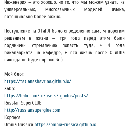
Инженерия — это хорошо, но то, что мы можем узнать из
универсальных, многоязычных моделей языка,
потенциально более важно.
Поступление на ОТиПЛ было определенно самым дорогим
решением в жизни — три года перед этим были
подчинены стремлению попасть туда, + 4 года
бакалавриата на кафедре, + вся жизнь после ОТиПЛа
никогда не будет прежней :)
Мой блог:
https://tatianashavrina.github.io/
Хабр:
https://habr.com/ru/users/rybolos/posts/
Russian SuperGLUE
http://russiansuperglue.com
Корпуса:
Omnia Russica
https://omnia-russica.github.io