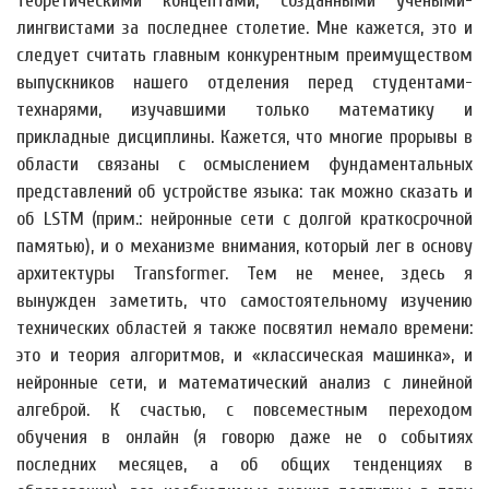
теоретическими концептами, созданными учеными-
лингвистами за последнее столетие. Мне кажется, это и
следует считать главным конкурентным преимуществом
выпускников нашего отделения перед студентами-
технарями, изучавшими только математику и
прикладные дисциплины. Кажется, что многие прорывы в
области связаны с осмыслением фундаментальных
представлений об устройстве языка: так можно сказать и
об LSTM (прим.: нейронные сети с долгой краткосрочной
памятью), и о механизме внимания, который лег в основу
архитектуры Transformer. Тем не менее, здесь я
вынужден заметить, что самостоятельному изучению
технических областей я также посвятил немало времени:
это и теория алгоритмов, и «классическая машинка», и
нейронные сети, и математический анализ с линейной
алгеброй. К счастью, с повсеместным переходом
обучения в онлайн (я говорю даже не о событиях
последних месяцев, а об общих тенденциях в