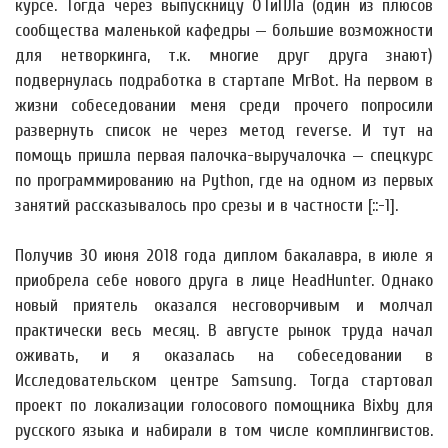
курсе. Тогда через выпускницу ОТиПЛа (один из плюсов
сообщества маленькой кафедры — большие возможности
для нетворкинга, т.к. многие друг друга знают)
подвернулась подработка в стартапе MrBot. На первом в
жизни собеседовании меня среди прочего попросили
развернуть список не через метод reverse. И тут на
помощь пришла первая палочка-выручалочка — спецкурс
по программированию на Python, где на одном из первых
занятий рассказывалось про срезы и в частности [::-1].
Получив 30 июня 2018 года диплом бакалавра, в июле я
приобрела себе нового друга в лице HeadHunter. Однако
новый приятель оказался несговорчивым и молчал
практически весь месяц. В августе рынок труда начал
оживать, и я оказалась на собеседовании в
Исследовательском центре Samsung. Тогда стартовал
проект по локализации голосового помощника Bixby для
русского языка и набирали в том числе комплингвистов.