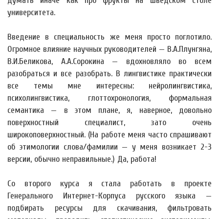
думать иначе как про фрукты на шведском столе
университета.
Введение в специальность же меня просто поглотило.
Огромное влияние научных руководителей — В.А.Плунгяна,
В.И.Беликова, А.А.Сорокина — вдохновляло во всем
разобраться и все разобрать. В лингвистике практически
все темы мне интересны: нейролингвистика,
психолингвистика, глоттохронология, формальная
семантика — в этом плане, я, наверное, довольно
поверхностный специалист, зато очень
широкоповерхностный. (На работе меня часто спрашивают
об этимологии слова/фамилии — у меня возникает 2-3
версии, обычно неправильные.) Да, работа!
Со второго курса я стала работать в проекте
Генерального Интернет-Корпуса русского языка —
подбирать ресурсы для скачивания, фильтровать