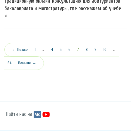
традиционную онлайн-консультацию для абитуриентов
бакалавриата и магистратуры, где расскажем об учебе
и…
(текущая)
← Позже
1
…
4
5
6
7
8
9
10
…
64
Раньше →
Найти нас на