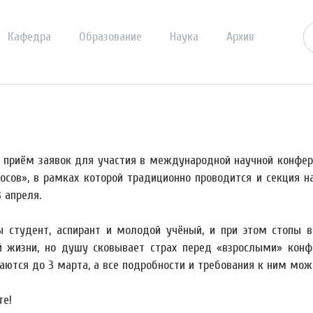
Кафедра
Образование
Наука
Архив
 приём заявок для участия в международной научной конфер
осов», в рамках которой традиционно проводится и секция 
3 апреля.
ы студент, аспирант и молодой учёный, и при этом стопы
й жизни, но душу сковывает страх перед «взрослыми» конф
аются до 3 марта, а все подробности и требования к ним мо
те!