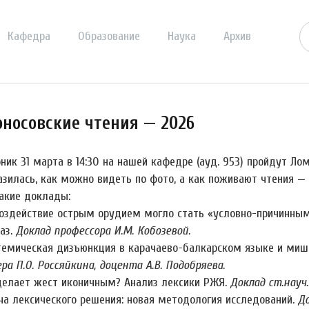
Кафедра
Образование
Наука
Архив
носовские чтения — 2026
ник 31 марта в 14:30 на нашей кафедре (ауд. 953) пройдут Ло
азилась, как можно видеть по фото, а как поживают чтения — 
акие доклады:
 воздействие острым орудием могло стать «условно-причинны
аз.
Доклад профессора И.М. Кобозевой.
стемическая дизъюнкция в карачаево-балкарском языке и миш
а П.О. Россяйкина, доцента А.В. Подобряева.
 делает жест иконичным? Анализ лексики РЖЯ.
Доклад ст.науч.
ача лексического решения: новая методология исследований.
До