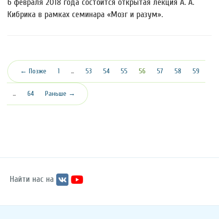
6 февраля 2018 года состоится открытая лекция А. А.
Кибрика в рамках семинара «Мозг и разум».
(текущая)
← Позже
1
…
53
54
55
56
57
58
59
…
64
Раньше →
Найти нас на