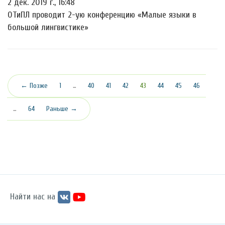
2 дек. 2019 г., 16:48
ОТиПЛ проводит 2-ую конференцию «Малые языки в
большой лингвистике»
(текущая)
← Позже
1
…
40
41
42
43
44
45
46
…
64
Раньше →
Найти нас на