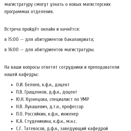
магистратуру смогут узнать о новых магистерских
программах отделения.
Встреча пройдёт онлайн и начнётся:
в 15:00 — для абитуриентов бакалавриата;
в 16:00 — для абитуриентов магистратуры.
На ваши вопросы ответят сотрудники и преподаватели
нашей кафедры:
О.И. Беляев, к.ф.н., доцент
П.В. Гращенков, д.ф.н., доцент
Ю.Н. Кузнецова, специалист по УМР
Н.В. Лукашевич, д.т.н., профессор
П.О. Россяйкин, к.ф.н., инженер
К.А. Студеникина, к.ф.н., м.н.с.
С.Г. Татевосов, д.ф.н., заведующий кафедрой