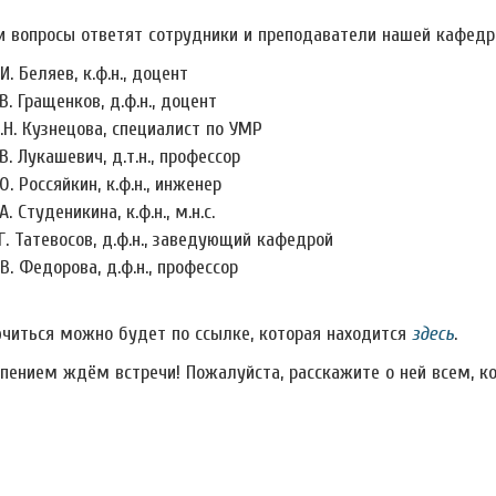
и вопросы ответят сотрудники и преподаватели нашей кафедр
.И. Беляев, к.ф.н., доцент
.В. Гращенков, д.ф.н., доцент
.Н. Кузнецова, специалист по УМР
.В. Лукашевич, д.т.н., профессор
.О. Россяйкин, к.ф.н., инженер
А. Студеникина, к.ф.н., м.н.с.
.Г. Татевосов, д.ф.н., заведующий кафедрой
.В. Федорова, д.ф.н., профессор
читься можно будет по ссылке, которая находится
здесь
.
рпением ждём встречи! Пожалуйста, расскажите о ней всем, к