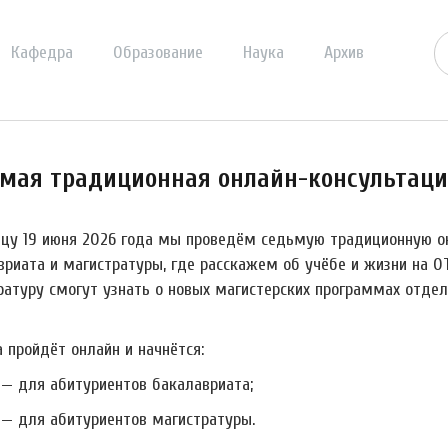
Кафедра
Образование
Наука
Архив
мая традиционная онлайн-консультация
ицу 19 июня 2026 года мы проведём седьмую традиционную о
вриата и магистратуры, где расскажем об учёбе и жизни на ОТ
ратуру смогут узнать о новых магистерских программах отдел
 пройдёт онлайн и начнётся:
0 — для абитуриентов бакалавриата;
0 — для абитуриентов магистратуры.