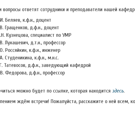
и вопросы ответят сотрудники и преподаватели нашей кафедр
.И. Беляев, к.ф.н., доцент
.В. Гращенков, д.ф.н., доцент
.Н. Кузнецова, специалист по УМР
.В. Лукашевич, д.т.н., профессор
.О. Россяйкин, к.ф.н., инженер
А. Студеникина, к.ф.н., м.н.с.
.Г. Татевосов, д.ф.н., заведующий кафедрой
.В. Федорова, д.ф.н., профессор
читься можно будет по ссылке, которая находится
здесь
.
рпением ждём встречи! Пожалуйста, расскажите о ней всем, к