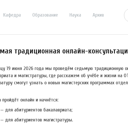
Кафедра
Образование
Наука
Архив
мая традиционная онлайн-консультация
ицу 19 июня 2026 года мы проведём седьмую традиционную о
вриата и магистратуры, где расскажем об учёбе и жизни на ОТ
ратуру смогут узнать о новых магистерских программах отдел
 пройдёт онлайн и начнётся:
0 — для абитуриентов бакалавриата;
0 — для абитуриентов магистратуры.