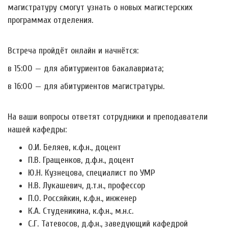
магистратуру смогут узнать о новых магистерских
программах отделения.
Встреча пройдёт онлайн и начнётся:
в 15:00 — для абитуриентов бакалавриата;
в 16:00 — для абитуриентов магистратуры.
На ваши вопросы ответят сотрудники и преподаватели
нашей кафедры:
О.И. Беляев, к.ф.н., доцент
П.В. Гращенков, д.ф.н., доцент
Ю.Н. Кузнецова, специалист по УМР
Н.В. Лукашевич, д.т.н., профессор
П.О. Россяйкин, к.ф.н., инженер
К.А. Студеникина, к.ф.н., м.н.с.
С.Г. Татевосов, д.ф.н., заведующий кафедрой