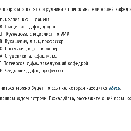
и вопросы ответят сотрудники и преподаватели нашей кафедр
.И. Беляев, к.ф.н., доцент
.В. Гращенков, д.ф.н., доцент
.Н. Кузнецова, специалист по УМР
.В. Лукашевич, д.т.н., профессор
.О. Россяйкин, к.ф.н., инженер
А. Студеникина, к.ф.н., м.н.с.
.Г. Татевосов, д.ф.н., заведующий кафедрой
.В. Федорова, д.ф.н., профессор
читься можно будет по ссылке, которая находится
здесь
.
рпением ждём встречи! Пожалуйста, расскажите о ней всем, к