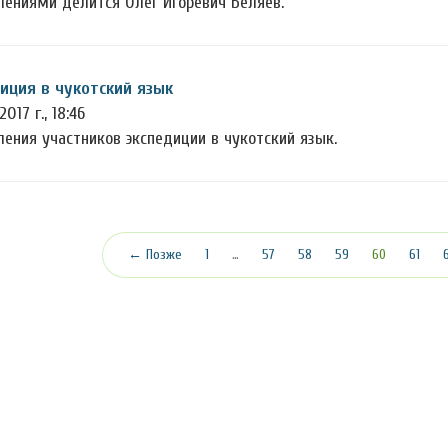
лениями делится Олег Игоревич Беляев.
иция в чукотский язык
2017 г., 18:46
ления участников экспедиции в чукотский язык.
(текущая)
← Позже
1
…
57
58
59
60
61