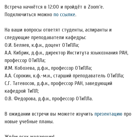
Встреча начнётся в 12:00 и пройдёт в Zoom'е.
Подключиться можно
по ссылке
.
На ваши вопросы ответят студенты, аспиранты и
следующие преподаватели кафедры:
О.И. Беляев, к.ф.н., доцент ОТиПЛа;
А.А. Кибрик, д.ф.н., директор Института языкознания РАН,
профессор ОТиПЛа;
И.М. Кобозева, д.ф.н., профессор ОТиПЛа;
А.А. Сорокин, к.ф.-м.н., старший преподаватель ОТиПЛа;
С.Г. Татевосов, д.ф.н., профессор РАН, заведующий
кафедрой ТиПЛ;
О.В. Федорова, д.ф.н., профессор ОТиПЛа.
В ожидании встречи вы можете изучить
презентацию
про
новые учебные планы.
Ждём всех желающих!