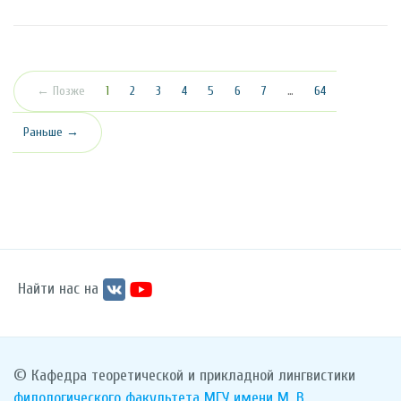
(текущая)
← Позже
1
2
3
4
5
6
7
…
64
Раньше →
Найти нас на
© Кафедра теоретической и прикладной лингвистики
филологического факультета
МГУ имени М. В.