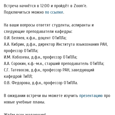
Встреча начнётся в 12:00 и пройдёт в Zoom'е.
Подключиться можно
по ссылке
.
На ваши вопросы ответят студенты, аспиранты и
следующие преподаватели кафедры:
О.И. Беляев, к.ф.н., доцент ОТиПЛа;
А.А. Кибрик, д.ф.н., директор Института языкознания РАН,
профессор ОТиПЛа;
И.М. Кобозева, д.ф.н., профессор ОТиПЛа;
А.А. Сорокин, к.ф.-м.н., старший преподаватель ОТиПЛа;
С.Г. Татевосов, д.ф.н., профессор РАН, заведующий
кафедрой ТиПЛ;
О.В. Федорова, д.ф.н., профессор ОТиПЛа.
В ожидании встречи вы можете изучить
презентацию
про
новые учебные планы.
Ждём всех желающих!