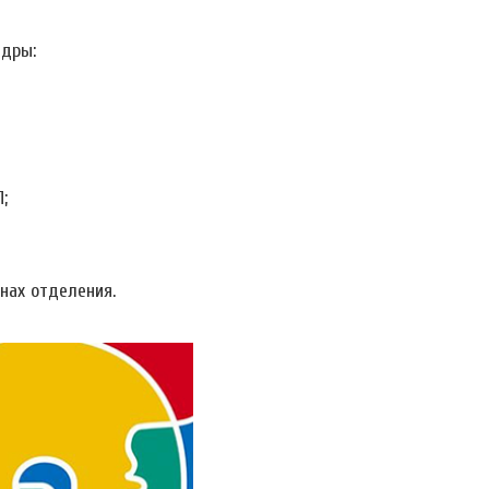
едры:
;
нах отделения.