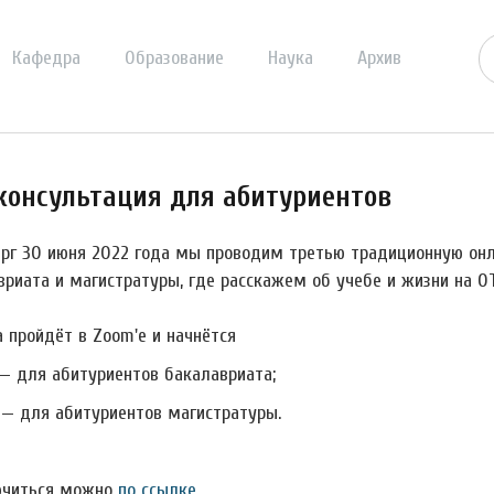
Кафедра
Образование
Наука
Архив
консультация для абитуриентов
ерг 30 июня 2022 года мы проводим третью традиционную он
вриата и магистратуры, где расскажем об учебе и жизни на О
а пройдёт в Zoom'е и начнётся
 — для абитуриентов бакалавриата;
0 — для абитуриентов магистратуры.
читься можно
по ссылке
.