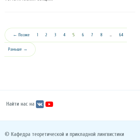
(текущая)
← Позже
1
2
3
4
5
6
7
8
…
64
Раньше →
Найти нас на
© Кафедра теоретической и прикладной лингвистики