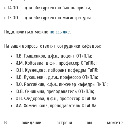
в 14:00 — для абитуриентов бакалавриата;
в 15:00 — для абитуриентов магистратуры.
Подключиться можно
по ссылке
.
На ваши вопросы ответят сотрудники кафедры:
П.В. Гращенков, д.ф.н., доцент ОТиПЛа;
И.М. Кобозева, д.ф.н., профессор ОТиПЛа;
Ю.Н. Кузнецова, лаборант кафедры ТиПЛ;
Н.В. Лукашевич, д.т.н., профессор ОТиПЛа;
П.О. Россяйкин, к.ф.н., инженер кафедры ТиПЛ;
Ю.В. Синицына, преподаватель ОТиПЛа;
О.В. Федорова, д.ф.н., профессор ОТиПЛа;
И.А. Хомченкова, преподаватель ОТиПЛа.
В ожидании встречи вы можете