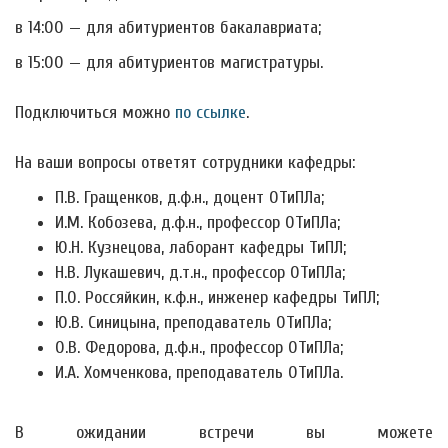
в 14:00 — для абитуриентов бакалавриата;
в 15:00 — для абитуриентов магистратуры.
Подключиться можно
по ссылке
.
На ваши вопросы ответят сотрудники кафедры:
П.В. Гращенков, д.ф.н., доцент ОТиПЛа;
И.М. Кобозева, д.ф.н., профессор ОТиПЛа;
Ю.Н. Кузнецова, лаборант кафедры ТиПЛ;
Н.В. Лукашевич, д.т.н., профессор ОТиПЛа;
П.О. Россяйкин, к.ф.н., инженер кафедры ТиПЛ;
Ю.В. Синицына, преподаватель ОТиПЛа;
О.В. Федорова, д.ф.н., профессор ОТиПЛа;
И.А. Хомченкова, преподаватель ОТиПЛа.
В ожидании встречи вы можете