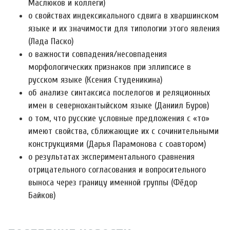
Маслюков и коллеги)
о свойствах индексикального сдвига в хваршинском
языке и их значимости для типологии этого явления
(Лада Паско)
о важности совпадения/несовпадения
морфологических признаков при эллипсисе в
русском языке (Ксения Студеникина)
об анализе синтаксиса послелогов и реляционных
имен в севернохантыйском языке (Даниил Буров)
о том, что русские условные предложения с «то»
имеют свойства, сближающие их с сочинительными
конструкциями (Дарья Парамонова с соавтором)
о результатах экспериментального сравнения
отрицательного согласования и вопросительного
выноса через границу именной группы (Фёдор
Байков)