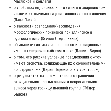
Маслюков и коллеги)
о свойствах индексикального сдвига в хваршинском
языке и их значимости для типологии этого явления
(Лада Паско)
о важности совпадения/несовпадения
морфологических признаков при эллипсисе в
русском языке (Ксения Студеникина)
об анализе синтаксиса послелогов и реляционных
имен в севернохантыйском языке (Даниил Буров)
о том, что русские условные предложения с «то»
имеют свойства, сближающие их с сочинительными
конструкциями (Дарья Парамонова с соавтором)
о результатах экспериментального сравнения
отрицательного согласования и вопросительного
выноса через границу именной группы (Фёдор
Байков)