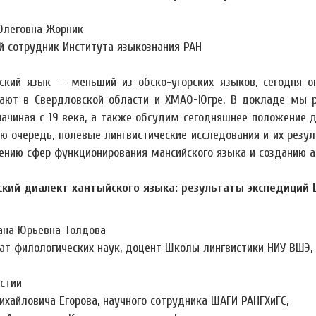
Олеговна Жорник
й сотрудник Института языкознания РАН
ский язык — меньший из обско-угорских языков, сегодня о
ают в Свердловской области и ХМАО-Югре. В докладе мы р
начиная с 19 века, а также обсудим сегодняшнее положение де
ую очередь, полевые лингвистические исследования и их рез
ению сфер функционирования мансийского языка и созданию ак
кий диалект хантыйского языка: результаты экспедиций
ана Юрьевна Толдова
ат филологических наук, доцент Школы лингвистики НИУ ВШЭ,
стии
ихайловича Егорова, научного сотрудника ШАГИ РАНГХиГС,