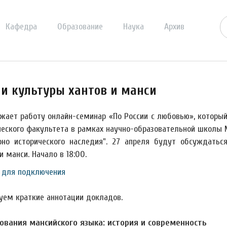
Кафедра
Образование
Наука
Архив
 и культуры хантов и манси
жает работу онлайн-семинар «По России с любовью», которы
ческого факультета в рамках научно-образовательной школы 
рно исторического наследия". 27 апреля будут обсуждатьс
и манси. Начало в 18:00.
 для подключения
уем краткие аннотации докладов.
ования мансийского языка: история и современность