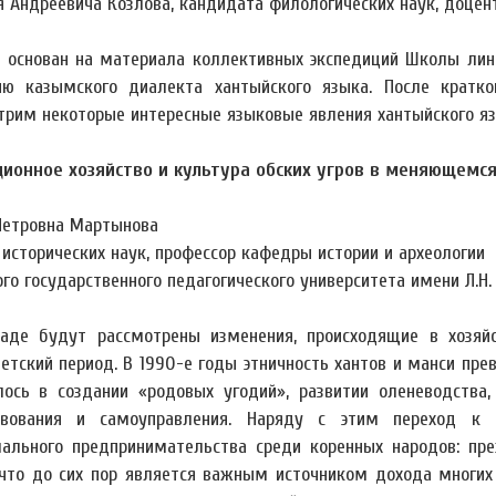
я Андреевича Козлова, кандидата филологических наук, доце
 основан на материала коллективных экспедиций Школы линг
ию казымского диалекта хантыйского языка. После кратко
трим некоторые интересные языковые явления хантыйского яз
ионное хозяйство и культура обских угров в меняющемс
Петровна Мартынова
 исторических наук, профессор кафедры истории и археологии
го государственного педагогического университета имени Л.Н.
аде будут рассмотрены изменения, происходящие в хозяйс
ветский период. В 1990-е годы этничность хантов и манси пр
лось в создании «родовых угодий», развитии оленеводства
твования и самоуправления. Наряду с этим переход к
ального предпринимательства среди коренных народов: пр
 что до сих пор является важным источником дохода многих