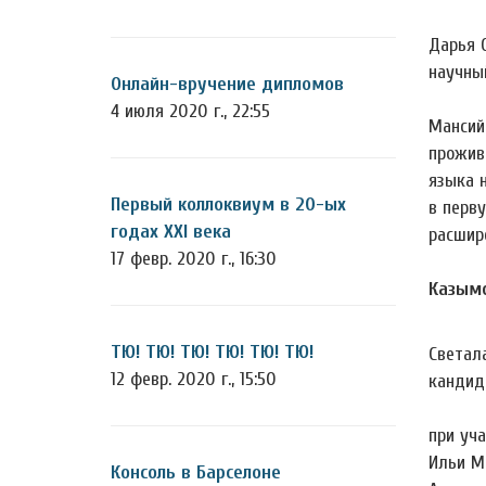
Дарья 
научны
Онлайн-вручение дипломов
4 июля 2020 г., 22:55
Мансий
прожив
языка 
Первый коллоквиум в 20-ых
в перв
годах XXI века
расшир
17 февр. 2020 г., 16:30
Казымс
ТЮ! ТЮ! ТЮ! ТЮ! ТЮ! ТЮ!
Светал
12 февр. 2020 г., 15:50
кандид
при уча
Ильи М
Консоль в Барселоне