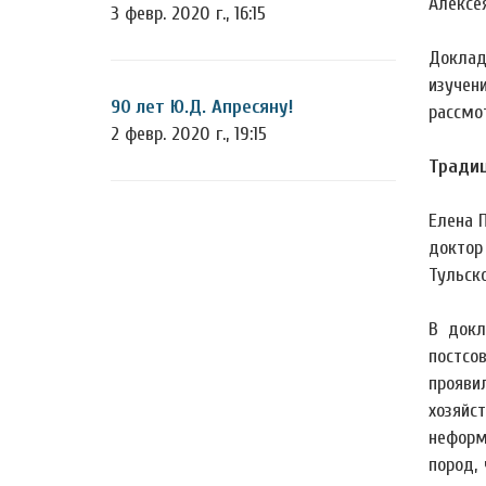
Алексе
3 февр. 2020 г., 16:15
Доклад
изучен
90 лет Ю.Д. Апресяну!
рассмо
2 февр. 2020 г., 19:15
Традиц
Елена 
доктор
Тульско
В докл
постсо
прояви
хозяйс
неформ
пород,