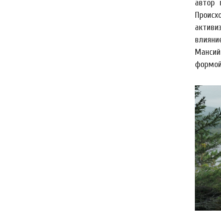
автор 
Происх
активи
влияни
Мансий
формой