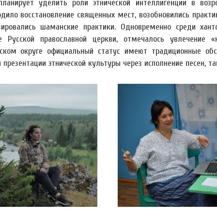
планирует уделить роли этнической интеллигенции в возр
одило восстановление священных мест, возобновились практ
зировались шаманские практики. Одновременно среди хант
е Русской православной церкви, отмечалось увлечение 
ском округе официальный статус имеют традиционные обск
 презентации этнической культуры через исполнение песен, 