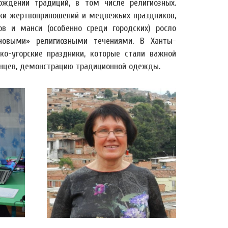
ождении традиций, в том числе религиозных.
ики жертвоприношений и медвежьих праздников,
ов и манси (особенно среди городских) росло
«новыми» религиозными течениями. В Ханты-
о-угорские праздники, которые стали важной
танцев, демонстрацию традиционной одежды.