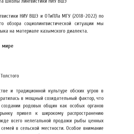
нта Школы лингвистики НИУ ВШЭ
вистики НИУ ВШЭ и ОТиПЛа МГУ (2018-2022) по
го обзора социолингвистической ситуации мы
ыка на материале казымского диалекта.
я мире
 Толстого
тве и традиционной культуре обских угров в
евратилась в мощный созидательный фактор, что
, создании родовых общин как особых органов
 рынку привел к широкому распространению
ежде всего нелегальной продажи рыбы ценных
 семей в сельской местности. Особое внимание