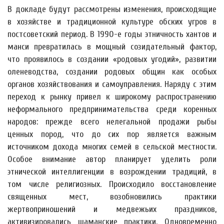
В докладе будут рассмотрены изменения, происходящие
в хозяйстве и традиционной культуре обских угров в
постсоветский период. В 1990-е годы этничность хантов и
манси превратилась в мощный созидательный фактор,
что проявилось в создании «родовых угодий», развитии
оленеводства, создании родовых общин как особых
органов хозяйствования и самоуправления. Наряду с этим
переход к рынку привел к широкому распространению
неформального предпринимательства среди коренных
народов: прежде всего нелегальной продажи рыбы
ценных пород, что до сих пор является важным
источником дохода многих семей в сельской местности.
Особое внимание автор планирует уделить роли
этнической интеллигенции в возрождении традиций, в
том числе религиозных. Происходило восстановление
священных мест, возобновились практики
жертвоприношений и медвежьих праздников,
активизировались шаманские практики. Одновременно