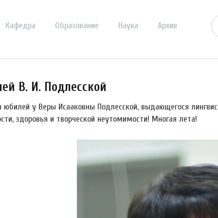
Кафедра
Образование
Наука
Архив
ей В. И. Подлесской
я юбилей у Веры Исааковны Подлесской, выдающегося лингвист
сти, здоровья и творческой неутомимости! Многая лета!