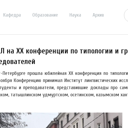
Кафедра
Образование
Наука
Архив
Л на XX конференции по типологии и 
едователей
т-Петербурге прошла юбилейная XX конференция по типолог
ноября Конференцию принимал Институт лингвистических иссл
туденты и преподаватели, представившие доклады про сам
ком, татышлинском удмуртском, осетинском, казымском хан