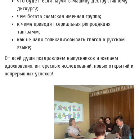
что будет, если научить машину деструктивному
дискурсу;
чем богата саамская именная группа;
к чему приводит сериальная репродукция
танграмм;
как не надо топикализовывать глагол в русском
языке;
От всей души поздравляем выпускников и желаем
вдохновения, интересных исследований, новых открытий и
непрерывных успехов!