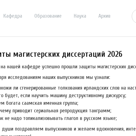
Кафедра
Образование
Наука
Архив
ты магистерских диссертаций 2026
 на нашей кафедре успешно прошли защиты магистерских дисс
аря исследованиям наших выпускников мы узнали:
охожи ли сгенерированные толкования ирландских слов на нас
то будет, если научить машину деструктивному дискурсу;
ем богата саамская именная группа;
 чему приводит сериальная репродукция танграмм;
ак не надо топикализовывать глагол в русском языке;
й души поздравляем выпускников и желаем вдохновения, инте