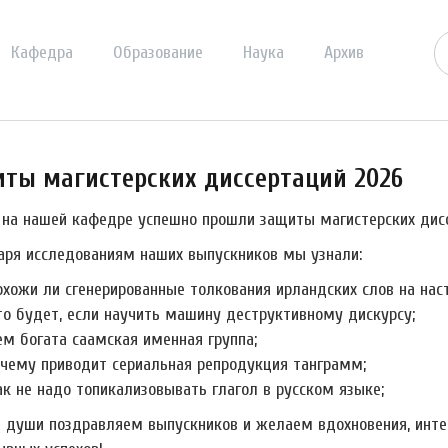
Кафедра
Образование
Наука
Архив
ты магистерских диссертаций 2026
 на нашей кафедре успешно прошли защиты магистерских дисс
аря исследованиям наших выпускников мы узнали:
охожи ли сгенерированные толкования ирландских слов на нас
то будет, если научить машину деструктивному дискурсу;
ем богата саамская именная группа;
 чему приводит сериальная репродукция танграмм;
ак не надо топикализовывать глагол в русском языке;
й души поздравляем выпускников и желаем вдохновения, инте