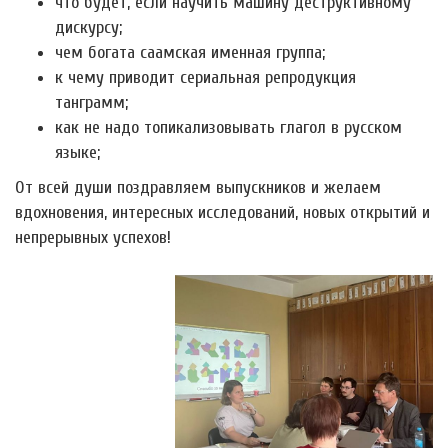
что будет, если научить машину деструктивному
дискурсу;
чем богата саамская именная группа;
к чему приводит сериальная репродукция
танграмм;
как не надо топикализовывать глагол в русском
языке;
От всей души поздравляем выпускников и желаем
вдохновения, интересных исследований, новых открытий и
непрерывных успехов!