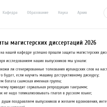
Кафедра
Образование
Наука
Архив
ты магистерских диссертаций 2026
 на нашей кафедре успешно прошли защиты магистерских дисс
аря исследованиям наших выпускников мы узнали:
охожи ли сгенерированные толкования ирландских слов на нас
то будет, если научить машину деструктивному дискурсу;
ем богата саамская именная группа;
 чему приводит сериальная репродукция танграмм;
ак не надо топикализовывать глагол в русском языке;
й души поздравляем выпускников и желаем вдохновения, инте