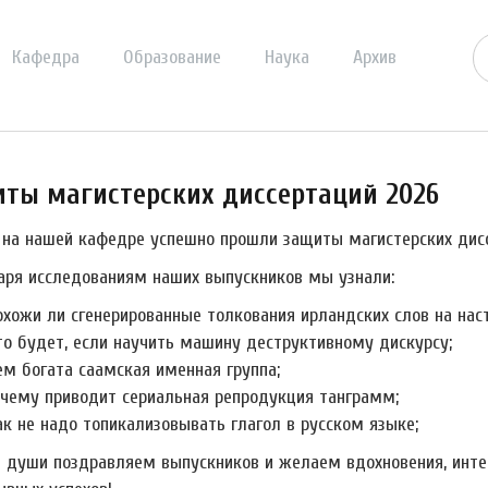
Кафедра
Образование
Наука
Архив
ты магистерских диссертаций 2026
 на нашей кафедре успешно прошли защиты магистерских дисс
аря исследованиям наших выпускников мы узнали:
охожи ли сгенерированные толкования ирландских слов на нас
то будет, если научить машину деструктивному дискурсу;
ем богата саамская именная группа;
 чему приводит сериальная репродукция танграмм;
ак не надо топикализовывать глагол в русском языке;
й души поздравляем выпускников и желаем вдохновения, инте